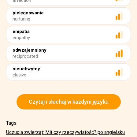
affection
pielęgnowanie
nurturing
empatia
empathy
odwzajemniony
reciprocated
nieuchwytny
elusive
Czytaj i słuchaj w każdym języku
Tags:
Uczucia zwierząt: Mit czy rzeczywistość? po angielsku