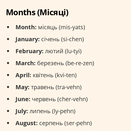
Months (Місяці)
Month:
місяць (mis-yats)
January:
січень (si-chen)
February:
лютий (lu-tyi)
March:
березень (be-re-zen)
April:
квітень (kvi-ten)
May:
травень (tra-vehn)
June:
червень (cher-vehn)
July:
липень (ly-pehn)
August:
серпень (ser-pehn)