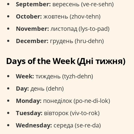
September:
вересень (ve-re-sehn)
October:
жовтень (zhov-tehn)
November:
листопад (lys-to-pad)
December:
грудень (hru-dehn)
Days of the Week (Дні тижня)
Week:
тиждень (tyzh-dehn)
Day:
день (dehn)
Monday:
понеділок (po-ne-di-lok)
Tuesday:
вівторок (viv-to-rok)
Wednesday:
середа (se-re-da)