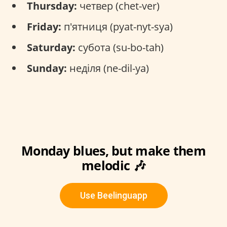
Thursday:
четвер (chet-ver)
Friday:
п'ятниця (pyat-nyt-sya)
Saturday:
субота (su-bo-tah)
Sunday:
неділя (ne-dil-ya)
Monday blues, but make them
melodic 🎶
Use Beelinguapp