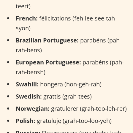
teert)
French:
félicitations (feh-lee-see-tah-
syon)
Brazilian Portuguese:
parabéns (pah-
rah-bens)
European Portuguese:
parabéns (pah-
rah-bensh)
Swahili:
hongera (hon-geh-rah)
Swedish:
grattis (grah-tees)
Norwegian:
gratulerer (grah-too-leh-rer)
Polish:
gratuluję (grah-too-loo-yeh)
Russian:
Поздравляю (poz-drahv-lyah-