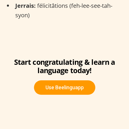
Jerrais:
félicitâtions (feh-lee-see-tah-
syon)
Start congratulating & learn a
language today!
Use Beelinguapp