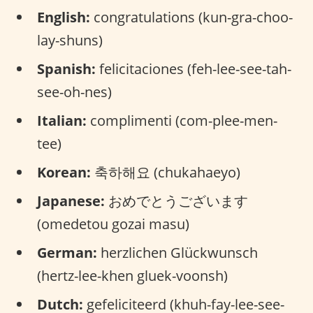
English:
congratulations (kun-gra-choo-
lay-shuns)
Spanish:
felicitaciones (feh-lee-see-tah-
see-oh-nes)
Italian:
complimenti (com-plee-men-
tee)
Korean:
축하해요 (chukahaeyo)
Japanese:
おめでとうございます
(omedetou gozai masu)
German:
herzlichen Glückwunsch
(hertz-lee-khen gluek-voonsh)
Dutch:
gefeliciteerd (khuh-fay-lee-see-