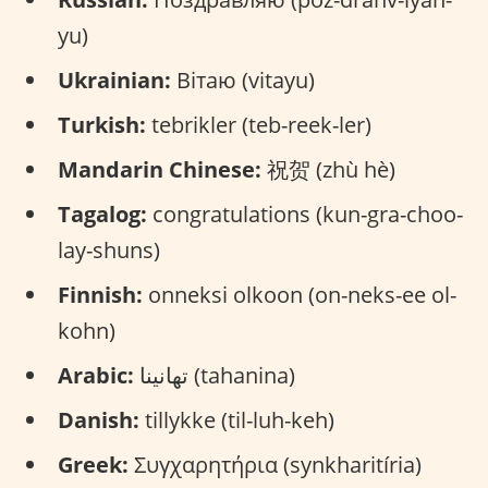
yu)
Ukrainian:
Вітаю (vitayu)
Turkish:
tebrikler (teb-reek-ler)
Mandarin Chinese:
祝贺 (zhù hè)
Tagalog:
congratulations (kun-gra-choo-
lay-shuns)
Finnish:
onneksi olkoon (on-neks-ee ol-
kohn)
Arabic:
تهانينا (tahanina)
Danish:
tillykke (til-luh-keh)
Greek:
Συγχαρητήρια (synkharitíria)