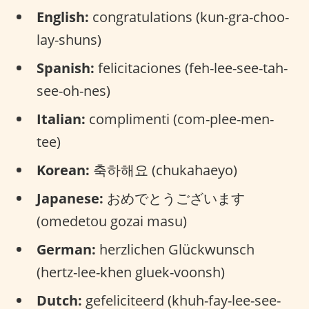
English:
congratulations (kun-gra-choo-
lay-shuns)
Spanish:
felicitaciones (feh-lee-see-tah-
see-oh-nes)
Italian:
complimenti (com-plee-men-
tee)
Korean:
축하해요 (chukahaeyo)
Japanese:
おめでとうございます
(omedetou gozai masu)
German:
herzlichen Glückwunsch
(hertz-lee-khen gluek-voonsh)
Dutch:
gefeliciteerd (khuh-fay-lee-see-