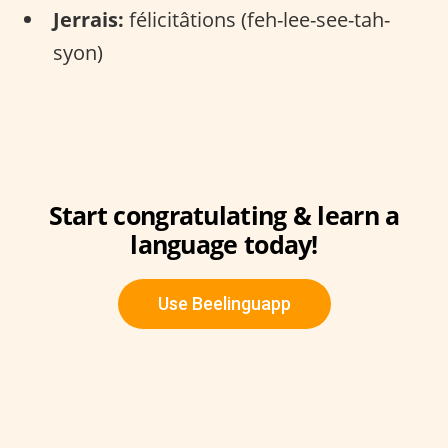
Jerrais:
félicitâtions (feh-lee-see-tah-
syon)
Start congratulating & learn a
language today!
Use Beelinguapp