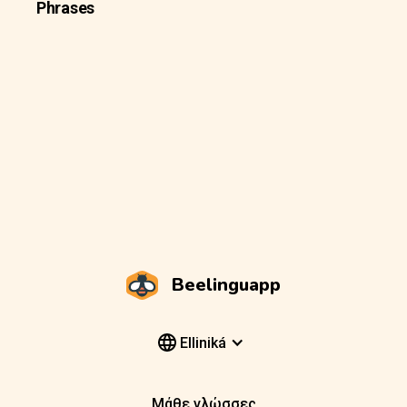
Phrases
Beelinguapp
Elliniká
Μάθε γλώσσες