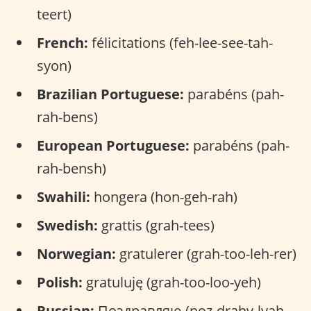
teert)
French:
félicitations (feh-lee-see-tah-
syon)
Brazilian Portuguese:
parabéns (pah-
rah-bens)
European Portuguese:
parabéns (pah-
rah-bensh)
Swahili:
hongera (hon-geh-rah)
Swedish:
grattis (grah-tees)
Norwegian:
gratulerer (grah-too-leh-rer)
Polish:
gratuluję (grah-too-loo-yeh)
Russian:
Поздравляю (poz-drahv-lyah-