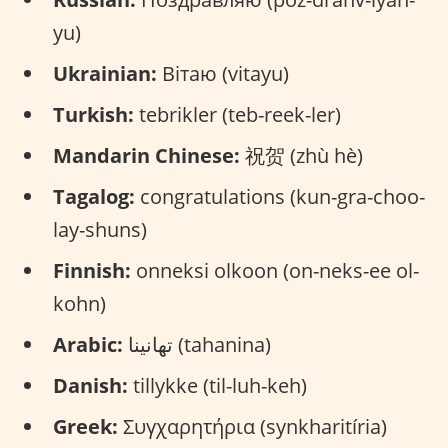
yu)
Ukrainian:
Вітаю (vitayu)
Turkish:
tebrikler (teb-reek-ler)
Mandarin Chinese:
祝贺 (zhù hè)
Tagalog:
congratulations (kun-gra-choo-
lay-shuns)
Finnish:
onneksi olkoon (on-neks-ee ol-
kohn)
Arabic:
تهانينا (tahanina)
Danish:
tillykke (til-luh-keh)
Greek:
Συγχαρητήρια (synkharitíria)