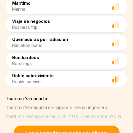
Marítimo
Marine
Viaje de negocios
Business trip
Quemaduras por radiación
Radiation burns
Bombardeos
Bombings
Doble sobreviviente
Double survivor
Tsutomu Yamaguchi
Tsutomu Yamaguchi era japonés. Era un ingeniero
marítimo. Yamaguchi nació en 1916. Cuando comenzó la
Segunda Guerra Mundial, el sólo tenía 22 años. Yamaguchi
Lee y escucha en cualquier idioma