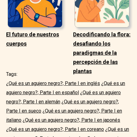
El futuro de nuestros
Decodificando la flora:
cuerpos
desafiando los
paradigmas de la
percepción de las
plantas
Tags:
¿Qué es un agujero negro?; Parte I en inglés
¿Qué es un
agujero negro?; Parte I en español
¿Qué es un agujero
negro?; Parte I en alemán
¿Qué es un agujero negro?;
Parte I en sueco
¿Qué es un agujero negro?; Parte I en
italiano
¿Qué es un agujero negro?; Parte I en japonés
¿Qué es un agujero negro?; Parte I en coreano
¿Qué es un