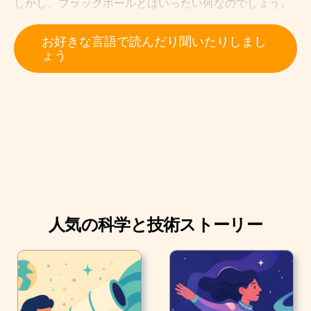
しかし、ブラックホールとはいったい何なのでしょう。
そもそも、ブラックホールは、ホールという名前です
お好きな言語で読んだり聞いたりしまし
が、穴ではありません。
ょう
NASAによると、「ブラックホールは、非常に小さい空
間に詰め込まれた、多量の物質」ということです。
人気の科学と技術ストーリー