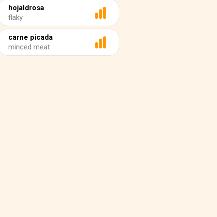
hojaldrosa
flaky
carne picada
minced meat