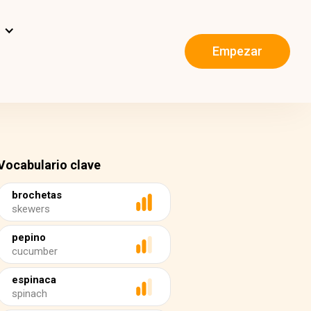
s
Empezar
Vocabulario clave
brochetas
skewers
pepino
cucumber
espinaca
spinach