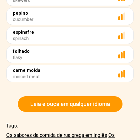
skewers
pepino
cucumber
espinafre
spinach
folhado
flaky
carne moída
minced meat
Leia e ouça em qualquer idioma
Tags:
Os sabores da comida de rua grega em Inglês
Os