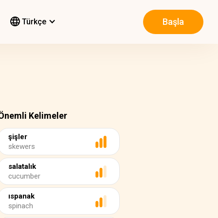
Başla
Türkçe
Önemli Kelimeler
şişler
skewers
salatalık
cucumber
ıspanak
spinach