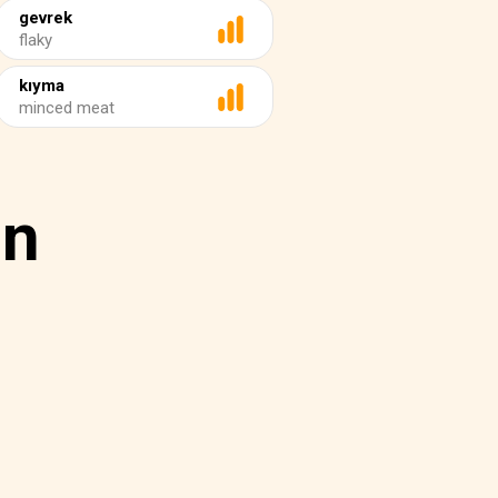
gevrek
flaky
kıyma
minced meat
in