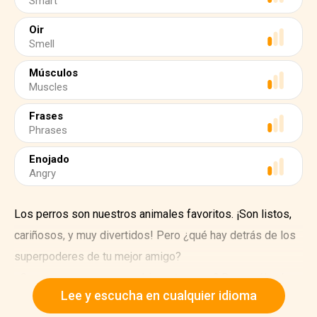
Smart
Oir
Smell
Músculos
Muscles
Frases
Phrases
Enojado
Angry
Los perros son nuestros animales favoritos. ¡Son listos,
cariñosos, y muy divertidos! Pero ¿qué hay detrás de los
superpoderes de tu mejor amigo?
¿Crees que conoces muy bien a tu perro? Bueno, él sabe
Lee y escucha en cualquier idioma
mucho más sobre ti de lo que tú crees. Eso es por su