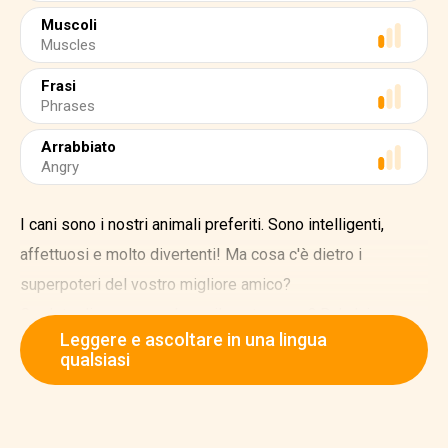
Muscoli
Muscles
Frasi
Phrases
Arrabbiato
Angry
I cani sono i nostri animali preferiti. Sono intelligenti,
affettuosi e molto divertenti! Ma cosa c'è dietro i
superpoteri del vostro migliore amico?
Credete di conoscere bene il vostro cane? Beh, lui sa
Leggere e ascoltare in una lingua
molto di più su di voi di quanto pensiate. Questo grazie al
qualsiasi
suo straordinario olfatto e alle sue incredibili orecchie.
L'olfatto dei cani è da 10.000 a 100.000 volte migliore del
nostro.