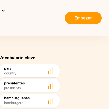
s
Empezar
Vocabulario clave
país
country
presidentes
presidents
hamburguesas
hamburgers