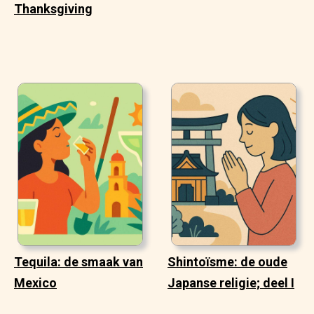
Thanksgiving
Tequila: de smaak van
Shintoïsme: de oude
Mexico
Japanse religie; deel I