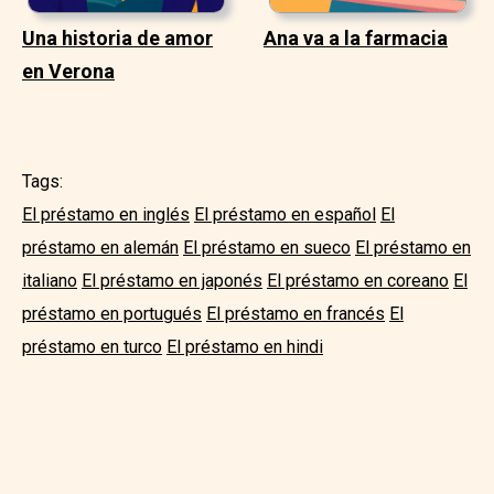
Una historia de amor
Ana va a la farmacia
en Verona
Tags:
El préstamo en inglés
El préstamo en español
El
préstamo en alemán
El préstamo en sueco
El préstamo en
italiano
El préstamo en japonés
El préstamo en coreano
El
préstamo en portugués
El préstamo en francés
El
préstamo en turco
El préstamo en hindi