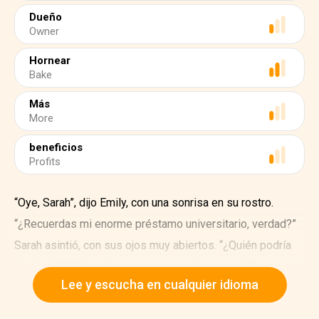
Dueño
Owner
Hornear
Bake
Más
More
beneficios
Profits
“Oye, Sarah”, dijo Emily, con una sonrisa en su rostro.
“¿Recuerdas mi enorme préstamo universitario, verdad?”
Sarah asintió, con sus ojos muy abiertos. “¿Quién podría
olvidarlo?” “¡Era más grande que un dinosaurio!”
Lee y escucha en cualquier idioma
Emily rio. “Bueno, he encontrado una manera de pagarlo”.
Los ojos de Sarah brillaron.