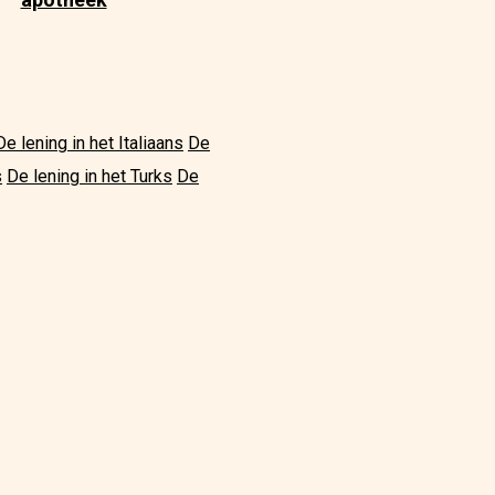
De lening in het Italiaans
De
s
De lening in het Turks
De