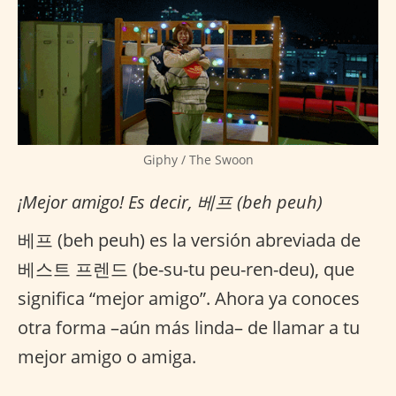
Giphy / The Swoon
¡Mejor amigo! Es decir, 베프 (beh peuh)
베프 (beh peuh) es la versión abreviada de
베스트 프렌드 (be-su-tu peu-ren-deu), que
significa “mejor amigo”. Ahora ya conoces
otra forma –aún más linda– de llamar a tu
mejor amigo o amiga.