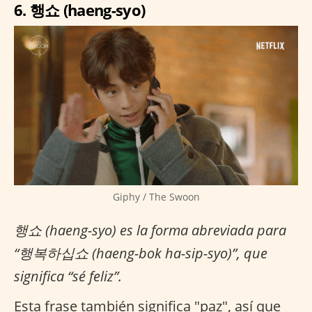
6. 행쇼 (haeng-syo)
Giphy / The Swoon
행쇼 (haeng-syo) es la forma abreviada para
“행복하십쇼 (haeng-bok ha-sip-syo)”, que
significa “sé feliz”.
Esta frase también significa "paz", así que