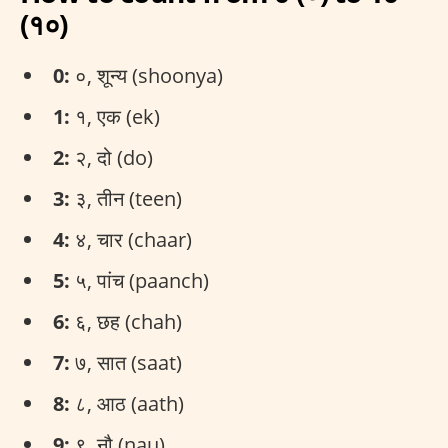
(१०)
0:
०, शून्य (shoonya)
1:
१, एक (ek)
2:
२, दो (do)
3:
३, तीन (teen)
4:
४, चार (chaar)
5:
५, पांच (paanch)
6:
६, छह (chah)
7:
७, सात (saat)
8:
८, आठ (aath)
9:
९, नौ (nau)