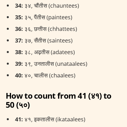
34:
३४, चौंतीस (chauntees)
35:
३५, पैंतीस (paintees)
36:
३६, छत्तीस (chhattees)
37:
३७, सैंतीस (saintees)
38:
३८, अढ़तीस (adatees)
39:
३९, उनतालीस (unataalees)
40:
४०, चालीस (chaalees)
How to count from 41 (४१) to
50 (५०)
41:
४१, इकतालीस (ikataalees)