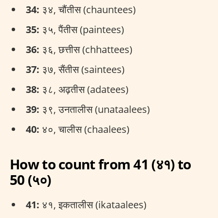
34:
३४, चौंतीस (chauntees)
35:
३५, पैंतीस (paintees)
36:
३६, छत्तीस (chhattees)
37:
३७, सैंतीस (saintees)
38:
३८, अढ़तीस (adatees)
39:
३९, उनतालीस (unataalees)
40:
४०, चालीस (chaalees)
How to count from 41 (४१) to
50 (५०)
41:
४१, इकतालीस (ikataalees)