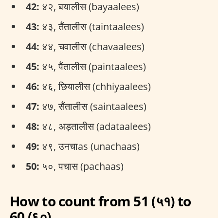
42:
४२, बयालीस (bayaalees)
43:
४३, तैंतालीस (taintaalees)
44:
४४, चवालीस (chavaalees)
45:
४५, पैंतालीस (paintaalees)
46:
४६, छियालीस (chhiyaalees)
47:
४७, सैंतालीस (saintaalees)
48:
४८, अड़तालीस (adataalees)
49:
४९, उनचाas (unachaas)
50:
५०, पचास (pachaas)
How to count from 51 (५१) to
60 (६०)