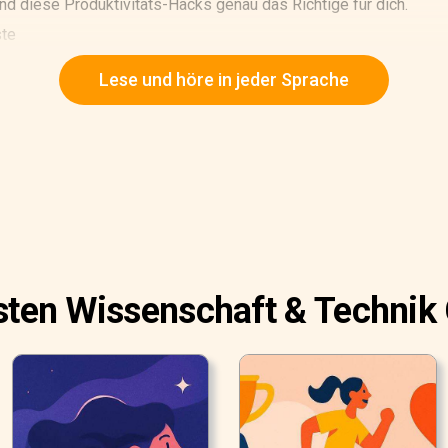
nd diese Produktivitäts-Hacks genau das Richtige für dich.
ste
beliebtesten und nützlichsten Hilfsmittel, um Dinge zu erledigen
Lese und höre in jeder Sprache
esten Wissenschaft & Technik