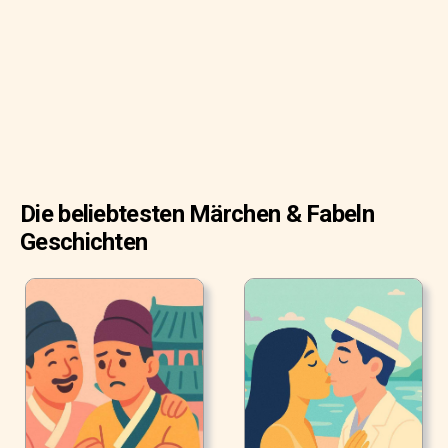
ging er ein paar Kohlköpfe futtern, die er in einem nahen
Feld gesehen hatte. Doch die schwere Mahlzeit und die
heiße Sonne ließen seine Lider schwer werden. Er sah
nach der Schildkröte, die sich nun auf halber Strecke
befand, und machte sich keine Sorgen. So entschied er
sich, noch ein Nickerchen zu machen, bevor er dann am
Zielpfosten vorbei flitze.
Die beliebtesten Märchen & Fabeln
Geschichten