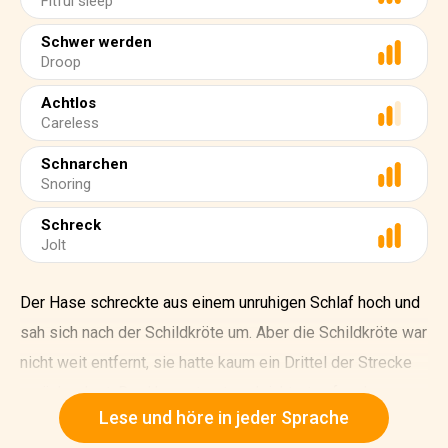
Fitful sleep
Schwer werden
Droop
Achtlos
Careless
Schnarchen
Snoring
Schreck
Jolt
Der Hase schreckte aus einem unruhigen Schlaf hoch und
sah sich nach der Schildkröte um. Aber die Schildkröte war
nicht weit entfernt, sie hatte kaum ein Drittel der Strecke
zurückgelegt. Der Hase atmete erleichtert auf und
Lese und höre in jeder Sprache
beschloss, dass er auch noch frühstücken könnte. Und so