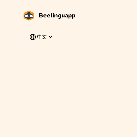
Beelinguapp
中文