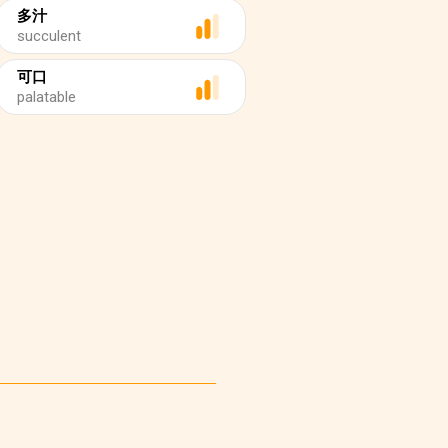
多汁
succulent
可口
palatable