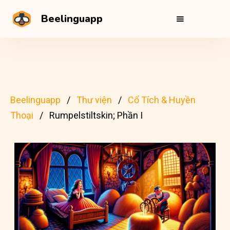
Beelinguapp
Beelinguapp
Thư viện
Cổ Tích & Huyền
Thoại
Rumpelstiltskin; Phần I