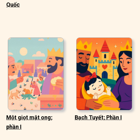
Quốc
Một giọt mật ong;
Bạch Tuyết; Phần I
phần I