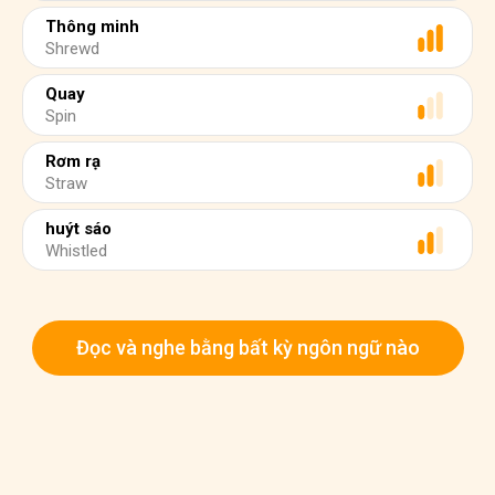
Thông minh
Shrewd
Quay
Spin
Rơm rạ
Straw
huýt sáo
Whistled
Đọc và nghe bằng bất kỳ ngôn ngữ nào