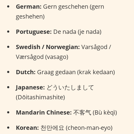
German:
Gern geschehen (gern
geshehen)
Portuguese:
De nada (je nada)
Swedish / Norwegian:
Varsågod /
Værsågod (vasago)
Dutch:
Graag gedaan (krak kedaan)
Japanese:
どういたしまして
(Dōitashimashite)
Mandarin Chinese:
不客气 (Bù kèqì)
Korean:
천만에요 (cheon-man-eyo)