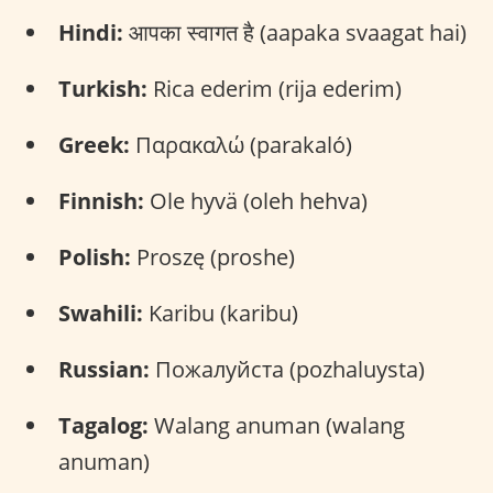
Hindi:
आपका स्वागत है (aapaka svaagat hai)
Turkish:
Rica ederim (rija ederim)
Greek:
Παρακαλώ (parakaló)
Finnish:
Ole hyvä (oleh hehva)
Polish:
Proszę (proshe)
Swahili:
Karibu (karibu)
Russian:
Пожалуйста (pozhaluysta)
Tagalog:
Walang anuman (walang
anuman)