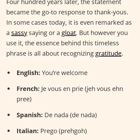
Four hundred years later, the statement
became the go-to response to thank-yous.
In some cases today, it is even remarked as
a
sassy
saying or a
gloat
. But however you
use it, the essence behind this timeless
phrase is all about recognizing
gratitude
.
English:
You’re welcome
French:
Je vous en prie (jeh vous ehn
pree)
Spanish:
De nada (de nada)
Italian:
Prego (prehgoh)