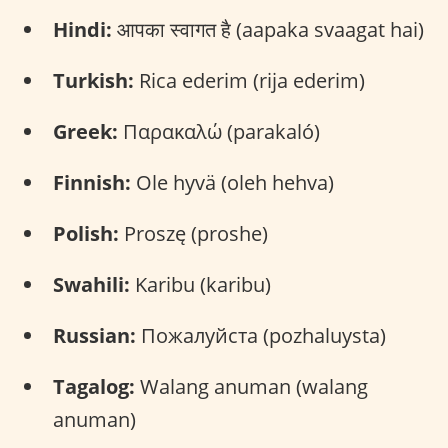
Hindi:
आपका स्वागत है (aapaka svaagat hai)
Turkish:
Rica ederim (rija ederim)
Greek:
Παρακαλώ (parakaló)
Finnish:
Ole hyvä (oleh hehva)
Polish:
Proszę (proshe)
Swahili:
Karibu (karibu)
Russian:
Пожалуйста (pozhaluysta)
Tagalog:
Walang anuman (walang
anuman)