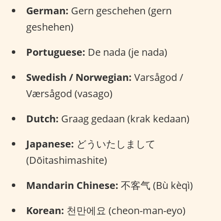
German:
Gern geschehen (gern
geshehen)
Portuguese:
De nada (je nada)
Swedish / Norwegian:
Varsågod /
Værsågod (vasago)
Dutch:
Graag gedaan (krak kedaan)
Japanese:
どういたしまして
(Dōitashimashite)
Mandarin Chinese:
不客气 (Bù kèqì)
Korean:
천만에요 (cheon-man-eyo)