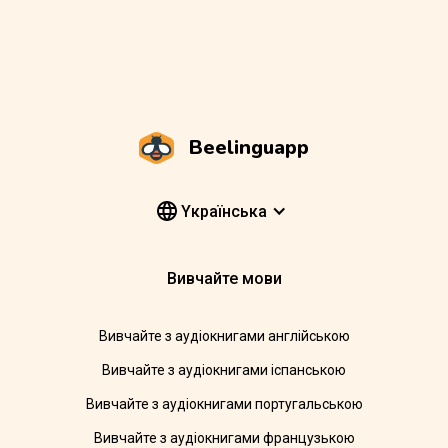
Beelinguapp
Yкраїнська
Вивчайте мови
Вивчайте з аудіокнигами англійською
Вивчайте з аудіокнигами іспанською
Вивчайте з аудіокнигами португальською
Вивчайте з аудіокнигами французькою