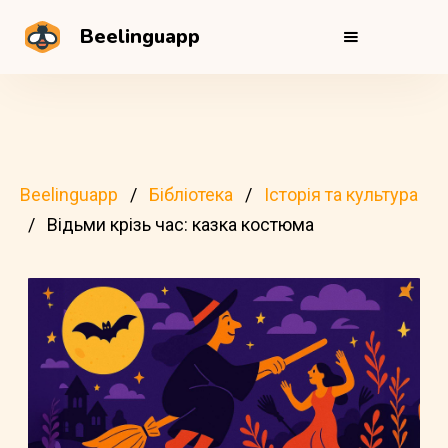
Beelinguapp
Beelinguapp
Бібліотека
Історія та культура
Відьми крізь час: казка костюма