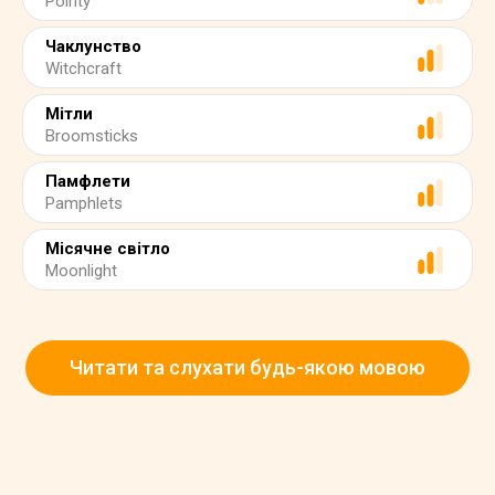
Pointy
Чаклунство
Witchcraft
Мітли
Broomsticks
Памфлети
Pamphlets
Місячне світло
Moonlight
Читати та слухати будь-якою мовою