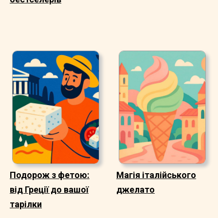
Подорож з фетою:
Магія італійського
від Греції до вашої
джелато
тарілки