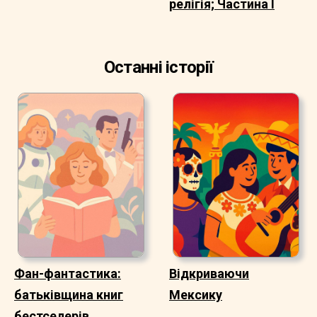
релігія; Частина I
Останні історії
Фан-фантастика:
Відкриваючи
батьківщина книг
Мексику
бестселерів