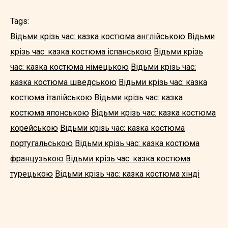
Tags:
Відьми крізь час: казка костюма англійською
Відьми
крізь час: казка костюма іспанською
Відьми крізь
час: казка костюма німецькою
Відьми крізь час:
казка костюма шведською
Відьми крізь час: казка
костюма італійською
Відьми крізь час: казка
костюма японською
Відьми крізь час: казка костюма
корейською
Відьми крізь час: казка костюма
португальською
Відьми крізь час: казка костюма
французькою
Відьми крізь час: казка костюма
турецькою
Відьми крізь час: казка костюма хінді