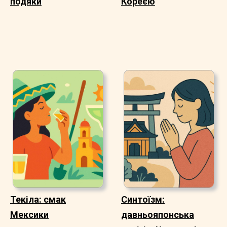
подяки
Кореєю
Текіла: смак
Синтоїзм:
Мексики
давньояпонська