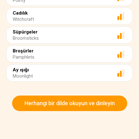
Pointy
Cadılık
Witchcraft
Süpürgeler
Broomsticks
Broşürler
Pamphlets
Ay ışığı
Moonlight
Herhangi bir dilde okuyun ve dinleyin