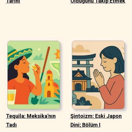
Tarihi
Olduğunu Takip Etmek
Tequila: Meksika'nın
Şintoizm: Eski Japon
Tadı
Dini; Bölüm I