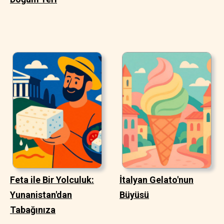
Feta ile Bir Yolculuk:
İtalyan Gelato'nun
Yunanistan'dan
Büyüsü
Tabağınıza