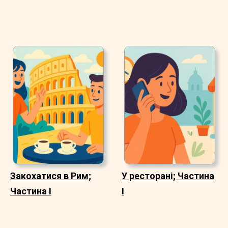
Закохатися в Рим;
У ресторані; Частина
Частина I
I