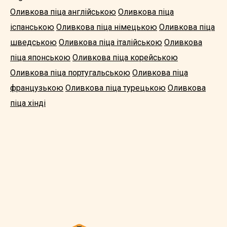
Оливкова піца англійською
Оливкова піца
іспанською
Оливкова піца німецькою
Оливкова піца
шведською
Оливкова піца італійською
Оливкова
піца японською
Оливкова піца корейською
Оливкова піца португальською
Оливкова піца
французькою
Оливкова піца турецькою
Оливкова
піца хінді