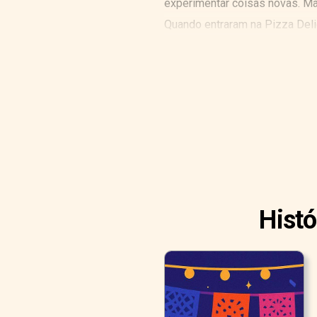
experimentar coisas novas. Ma
Quando entraram na Pizza Delig
"Ah, mal posso esperar para co
Histó