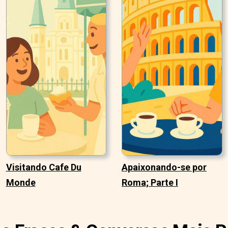
Visitando Cafe Du
Apaixonando-se por
Monde
Roma; Parte I