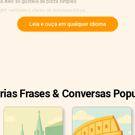
s Alex só gostava de pizza simples.
ht, sentiram o cheiro da deliciosa pizza.
mer", disse Joe, sorrindo.
Leia e ouça em qualquer idioma
rias Frases & Conversas Pop