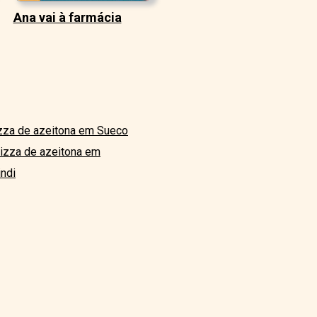
Ana vai à farmácia
zza de azeitona em Sueco
izza de azeitona em
ndi