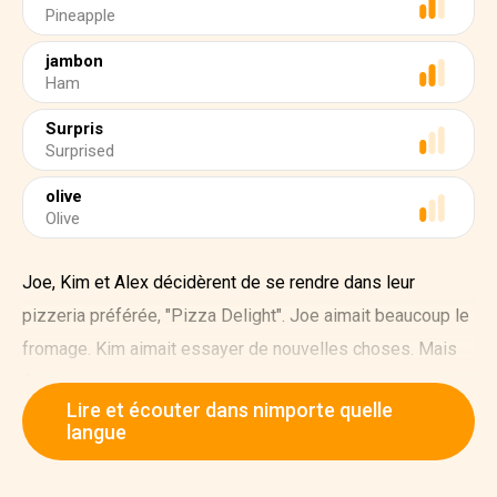
Pineapple
jambon
Ham
Surpris
Surprised
olive
Olive
Joe, Kim et Alex décidèrent de se rendre dans leur
pizzeria préférée, "Pizza Delight". Joe aimait beaucoup le
fromage. Kim aimait essayer de nouvelles choses. Mais
Alex n'aimait que les simples pizzas ordinaires.
Lire et écouter dans nimporte quelle
Comme ils entraient dans Pizza Delight, ils sentirent
langue
l'odeur délicieuse de pizza.
Ah, j'ai hâte de manger", dit Joe en souriant.