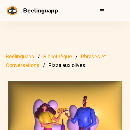
Beelinguapp
Beelinguapp
Bibliothèque
Phrases et
Conversations
Pizza aux olives