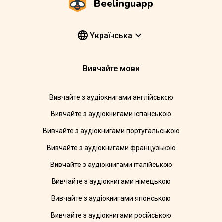
Beelinguapp
Yкраїнська
Вивчайте мови
Вивчайте з аудіокнигами англійською
Вивчайте з аудіокнигами іспанською
Вивчайте з аудіокнигами португальською
Вивчайте з аудіокнигами французькою
Вивчайте з аудіокнигами італійською
Вивчайте з аудіокнигами німецькою
Вивчайте з аудіокнигами японською
Вивчайте з аудіокнигами російською