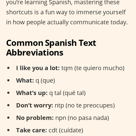
you’re learning Spanish, mastering these
shortcuts is a fun way to immerse yourself
in how people actually communicate today.
Common Spanish Text
Abbreviations
I like you a lot:
tqm (te quiero mucho)
What:
q (que)
What’s up:
q tal (qué tal)
Don’t worry:
ntp (no te preocupes)
No problem:
npn (no pasa nada)
Take care:
cdt (cuídate)