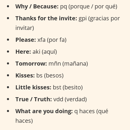
Why / Because:
pq (porque / por qué)
Thanks for the invite:
gpi (gracias por
invitar)
Please:
xfa (por fa)
Here:
aki (aquí)
Tomorrow:
mñn (mañana)
Kisses:
bs (besos)
Little kisses:
bst (besito)
True / Truth:
vdd (verdad)
What are you doing:
q haces (qué
haces)