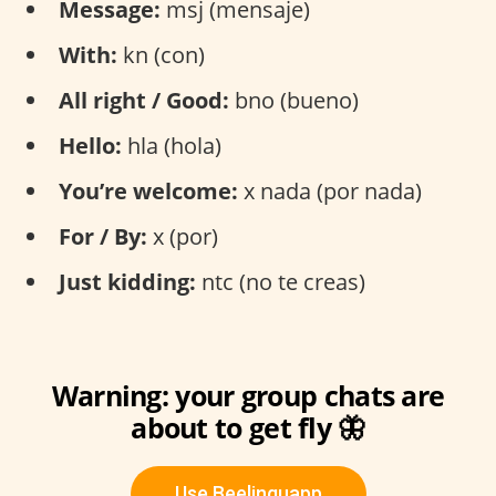
Message:
msj (mensaje)
With:
kn (con)
All right / Good:
bno (bueno)
Hello:
hla (hola)
You’re welcome:
x nada (por nada)
For / By:
x (por)
Just kidding:
ntc (no te creas)
Warning: your group chats are
about to get fly 🦋
Use Beelinguapp