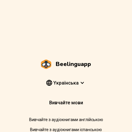
Beelinguapp
Yкраїнська
Вивчайте мови
Вивчайте з аудіокнигами англійською
Вивчайте з аудіокнигами іспанською