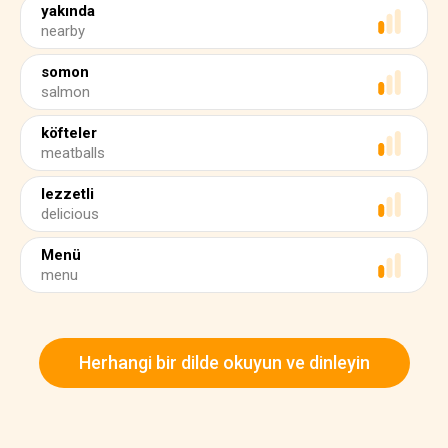
yakında
nearby
somon
salmon
köfteler
meatballs
lezzetli
delicious
Menü
menu
Herhangi bir dilde okuyun ve dinleyin