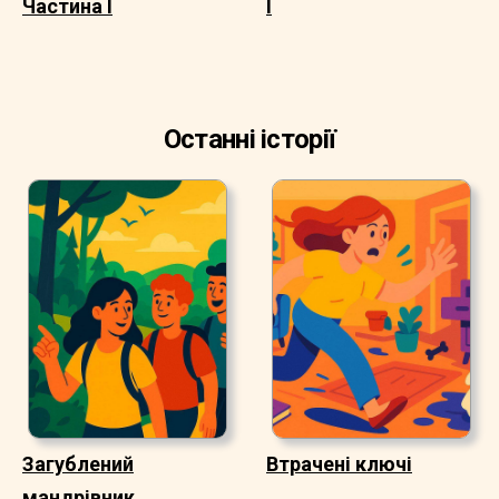
Частина I
I
Останні історії
Загублений
Втрачені ключі
мандрівник