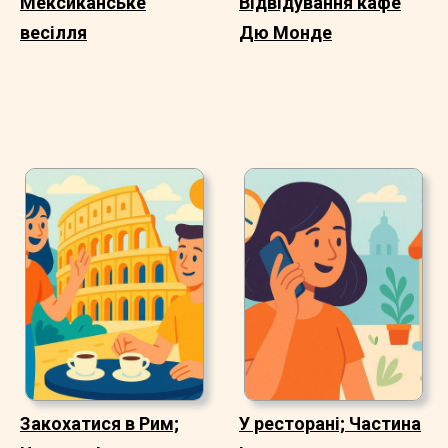
Мексиканське
Відвідування кафе
весілля
Дю Монде
Закохатися в Рим;
У ресторані; Частина