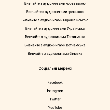
Вивчайте з аудіокнигами норвезькою
Вивчайте з аудіокнигами грецькою
Вивчайте з аудіокнигами індонезійською
Вивчайте з аудіокнигами Українська
Вивчайте з аудіокнигами Тагальська
Вивчайте з аудіокнигами Вєтнамська
Вивчайте з аудіокнигами Фінська
Соціальні мережі
Facebook
Instagram
Twitter
YouTube