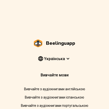
Beelinguapp
Yкраїнська
Вивчайте мови
Вивчайте з аудіокнигами англійською
Вивчайте з аудіокнигами іспанською
Вивчайте з аудіокнигами португальською