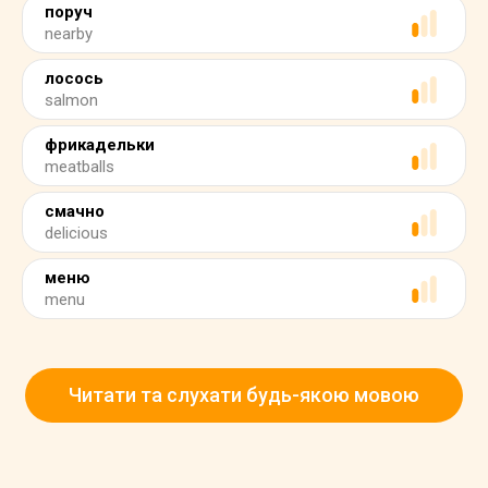
поруч
nearby
лосось
salmon
фрикадельки
meatballs
смачно
delicious
меню
menu
Читати та слухати будь-якою мовою