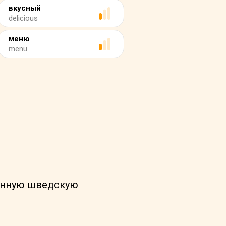
вкусный
delicious
меню
menu
в
ионную шведскую