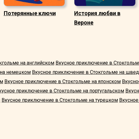
Потерянные ключи
История любви в
Вероне
кгольме на английском
Вкусное приключение в Стокгольм
 на немецком
Вкусное приключение в Стокгольме на шве
ом
Вкусное приключение в Стокгольме на японском
Вкусно
кусное приключение в Стокгольме на португальском
Вкусн
м
Вкусное приключение в Стокгольме на турецком
Вкусное