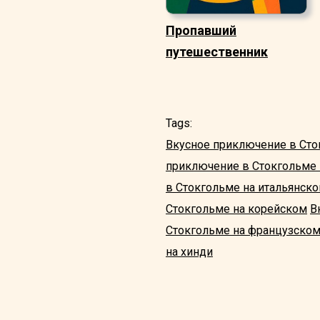
Пропавший
путешественник
Tags:
Вкусное приключение в Сто
приключение в Стокгольме
в Стокгольме на итальянск
Стокгольме на корейском
В
Стокгольме на французско
на хинди