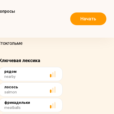
вопросы
Начать
Стокгольме
Ключевая лексика
рядом
nearby
лосось
salmon
фрикадельки
meatballs