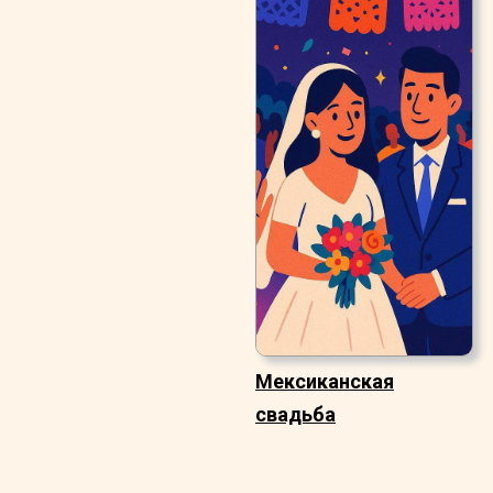
Мексиканская
свадьба