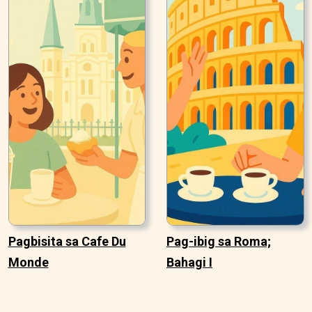
Pagbisita sa Cafe Du
Pag-ibig sa Roma;
Monde
Bahagi I