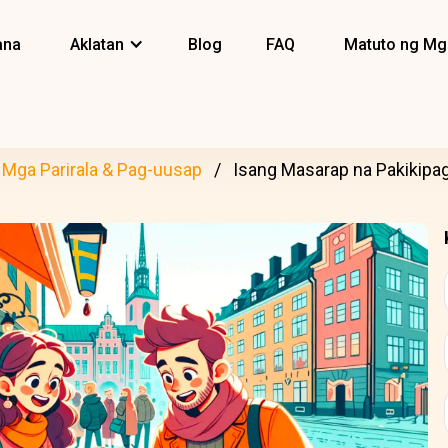
ana
Aklatan
Blog
FAQ
Matuto ng Mg
Mga Parirala & Pag-uusap
Isang Masarap na Pakikipa