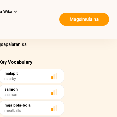
a Wika
Magsimula na
gsapalaran sa
Key Vocabulary
malapit
nearby
salmon
salmon
mga bola-bola
meatballs