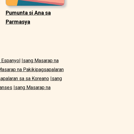
Pumunta si Ana sa
Parmasya
a Espanyol
Isang Masarap na
Masarap na Pakikipagsapalaran
apalaran sa sa Koreano
Isang
ranses
Isang Masarap na