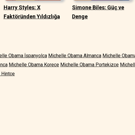
Harry Styles: X
Simone Biles: Güç ve
Faktöründen Yıldızlığa
Denge
elle Obama İspanyolca
Michelle Obama Almanca
Michelle Obam
onca
Michelle Obama Korece
Michelle Obama Portekizce
Michel
 Hintçe