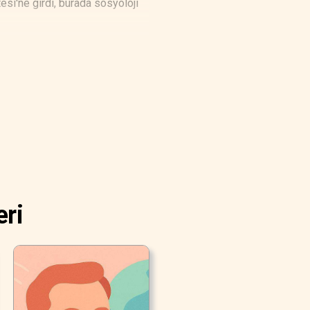
esi'ne girdi, burada sosyoloji
eri