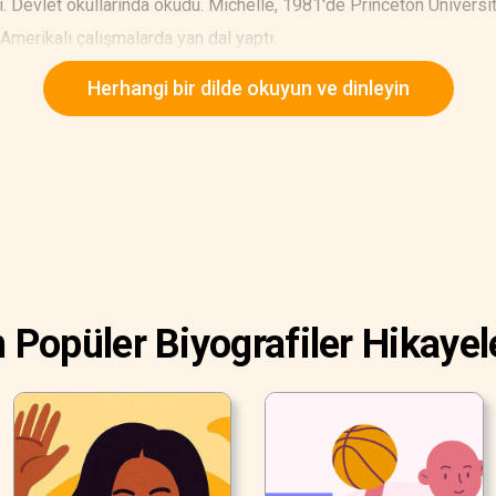
ı. Devlet okullarında okudu. Michelle, 1981'de Princeton Üniversit
-Amerikalı çalışmalarda yan dal yaptı.
Herhangi bir dilde okuyun ve dinleyin
 Popüler Biyografiler Hikayel