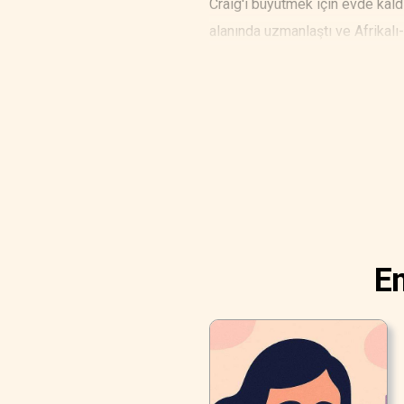
Craig'i büyütmek için evde kald
alanında uzmanlaştı ve Afrikalı
En