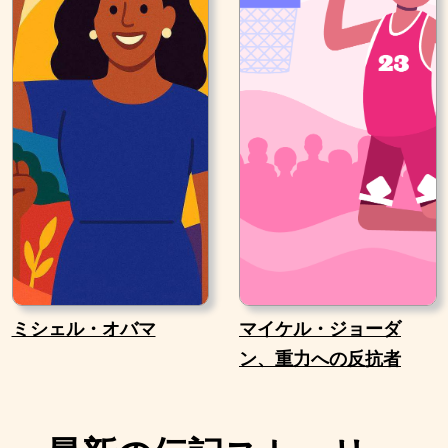
ミシェル・オバマ
マイケル・ジョーダ
ン、重力への反抗者