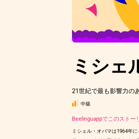
ミシェ
21世紀で最も影響力の
中級
Beelinguappでこの
ミシェル・オバマは1964年