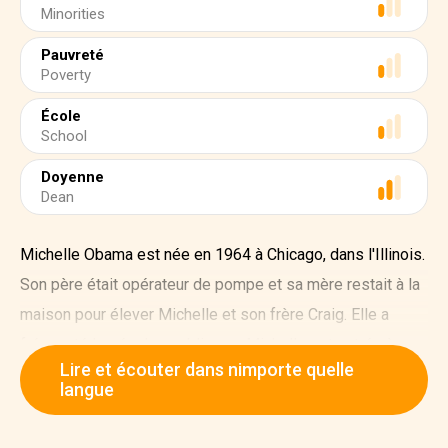
Minorities
Pauvreté
Poverty
École
School
Doyenne
Dean
Michelle Obama est née en 1964 à Chicago, dans l'Illinois.
Son père était opérateur de pompe et sa mère restait à la
maison pour élever Michelle et son frère Craig. Elle a
fréquenté les écoles publiques. Michelle est entrée à
Lire et écouter dans nimporte quelle
l'université de Princeton en 1981, où la sociologie était
langue
son principal sujet d’études, avec option en études afro-
américaines.