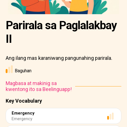
Parirala sa Paglalakbay
II
Ang ilang mas karaniwang pangunahing parirala.
Baguhan
Magbasa at makinig sa
kwentong ito sa Beelinguapp!
Key Vocabulary
Emergency
Emergency