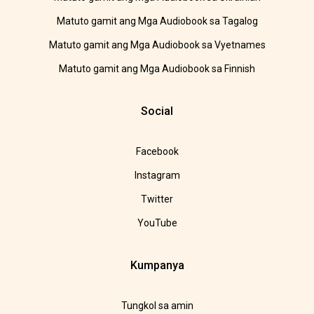
Matuto gamit ang Mga Audiobook sa Tagalog
Matuto gamit ang Mga Audiobook sa Vyetnames
Matuto gamit ang Mga Audiobook sa Finnish
Social
Facebook
Instagram
Twitter
YouTube
Kumpanya
Tungkol sa amin