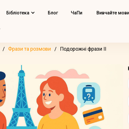
Бібліотека
Блог
ЧаПи
Вивчайте мов
Фрази та розмови
Подорожні фрази II