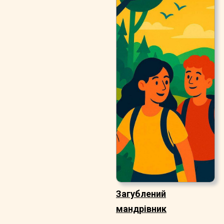
Загублений
мандрівник