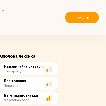
и
Почати
Ключова лексика
Надзвичайна ситуація
Emergency
Бронювання
Reservation
Вегетаріанська їжа
Vegetarian food