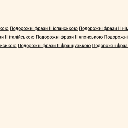
ькою
Подорожні фрази II іспанською
Подорожні фрази II н
и II італійською
Подорожні фрази II японською
Подорожні
льською
Подорожні фрази II французькою
Подорожні фрази