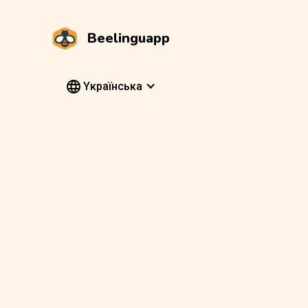
Beelinguapp
Yкраїнська