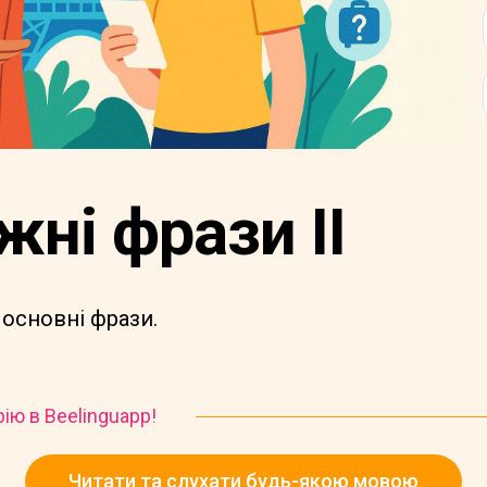
ні фрази II
 основні фрази.
рію в Beelinguapp!
Читати та слухати будь-якою мовою