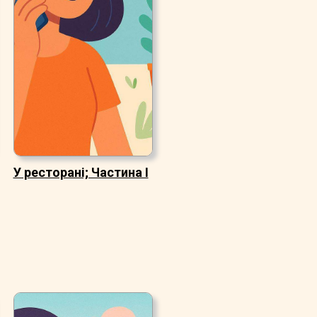
У ресторані; Частина I