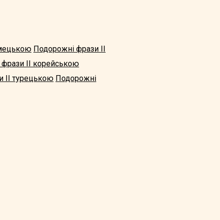
імецькою
Подорожні фрази II
 фрази II корейською
 II турецькою
Подорожні