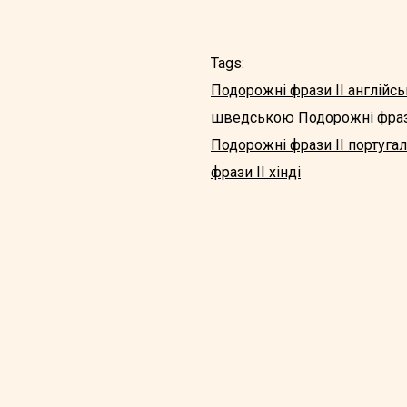
Tags:
Подорожні фрази II англійс
шведською
Подорожні фраз
Подорожні фрази II португа
фрази II хінді