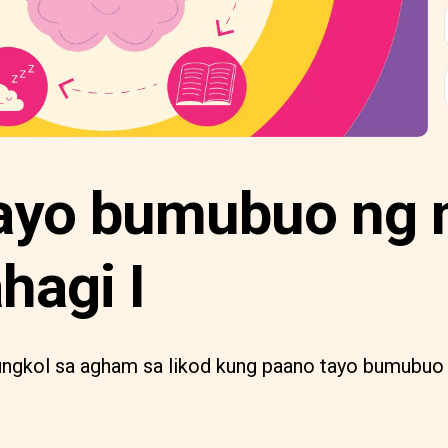
ayo bumubuo ng
hagi I
 tungkol sa agham sa likod kung paano tayo bumubuo