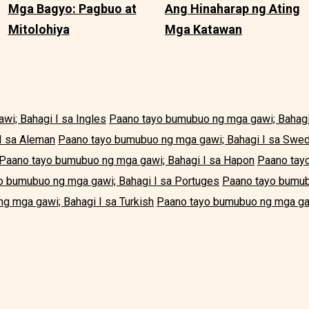
Mga Bagyo: Pagbuo at
Ang Hinaharap ng Ating
Mitolohiya
Mga Katawan
i; Bahagi I sa Ingles
Paano tayo bumubuo ng mga gawi; Bahagi
I sa Aleman
Paano tayo bumubuo ng mga gawi; Bahagi I sa Swe
Paano tayo bumubuo ng mga gawi; Bahagi I sa Hapon
Paano tay
o bumubuo ng mga gawi; Bahagi I sa Portuges
Paano tayo bumub
g mga gawi; Bahagi I sa Turkish
Paano tayo bumubuo ng mga gaw