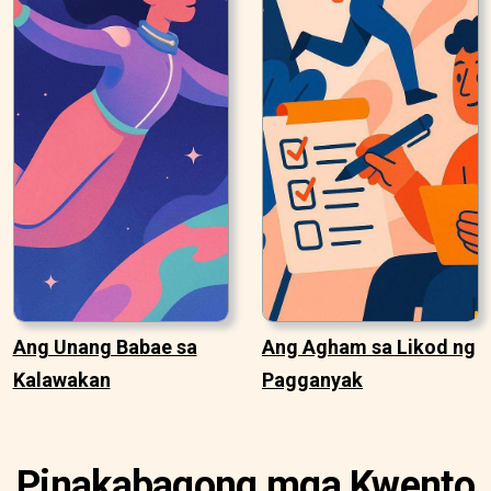
Ang Unang Babae sa
Ang Agham sa Likod ng
Kalawakan
Pagganyak
Pinakabagong mga Kwento