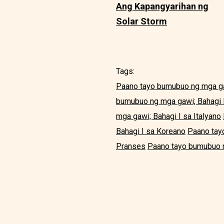
Ang Kapangyarihan ng
Solar Storm
Tags:
Paano tayo bumubuo ng mga gaw
bumubuo ng mga gawi; Bahagi 
mga gawi; Bahagi I sa Italyano
Bahagi I sa Koreano
Paano tay
Pranses
Paano tayo bumubuo n