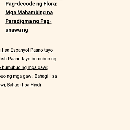
Pag-decode ng Flora:
Mga Mahambing na
Paradigma ng Pag-
unawa ng
 I sa Espanyol
Paano tayo
dish
Paano tayo bumubuo ng
o bumubuo ng mga gawi;
uo ng mga gawi; Bahagi I sa
i; Bahagi I sa Hindi