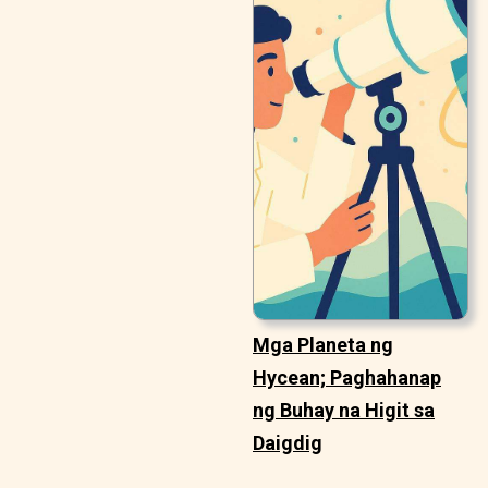
Mga Planeta ng
Hycean; Paghahanap
ng Buhay na Higit sa
Daigdig