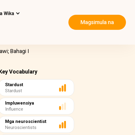
a Wika
Magsimula na
wi; Bahagi I
Key Vocabulary
Stardust
Stardust
Impluwensiya
Influence
Mga neuroscientist
Neuroscientists