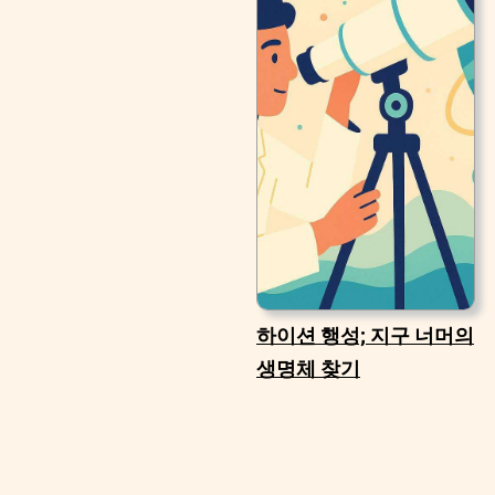
하이션 행성; 지구 너머의
생명체 찾기