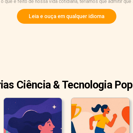
 que é feito de nossa vida cotidiana, teríamos que admitir que 
Leia e ouça em qualquer idioma
rias Ciência & Tecnologia Pop