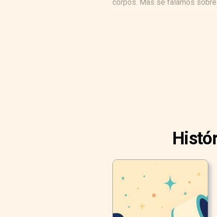
corpos. Mas se falamos sobre o
Histó