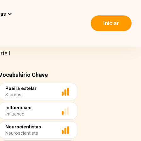
mas
Iniciar
te I
Vocabulário Chave
Poeira estelar
Stardust
Influenciam
Influence
Neurocientistas
Neuroscientists