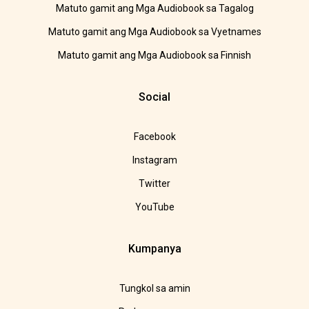
Matuto gamit ang Mga Audiobook sa Tagalog
Matuto gamit ang Mga Audiobook sa Vyetnames
Matuto gamit ang Mga Audiobook sa Finnish
Social
Facebook
Instagram
Twitter
YouTube
Kumpanya
Tungkol sa amin