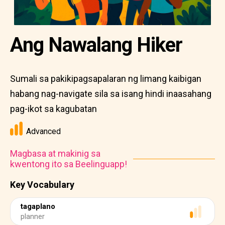
Ang Nawalang Hiker
Sumali sa pakikipagsapalaran ng limang kaibigan
habang nag-navigate sila sa isang hindi inaasahang
pag-ikot sa kagubatan
Advanced
Magbasa at makinig sa
kwentong ito sa Beelinguapp!
Key Vocabulary
tagaplano
planner