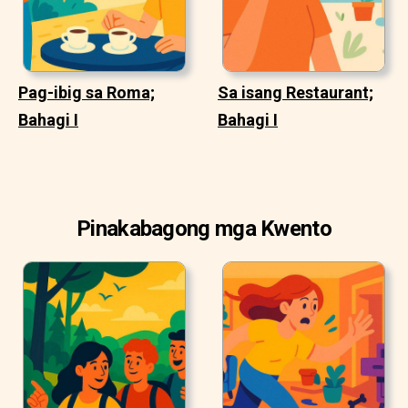
Pag-ibig sa Roma;
Sa isang Restaurant;
Bahagi I
Bahagi I
Pinakabagong mga Kwento