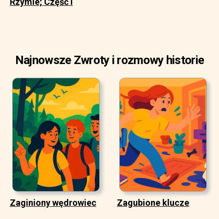
Rzymie; Część I
Najnowsze Zwroty i rozmowy historie
Zaginiony wędrowiec
Zagubione klucze