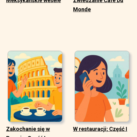
Meksykańskie wesele
Zwiedzanie Cafe Du
Monde
Zakochanie się w
W restauracji; Część I