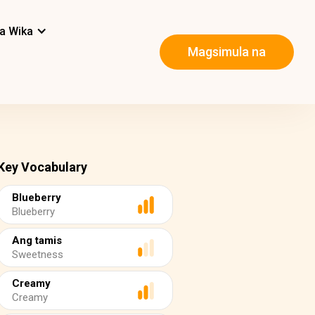
a Wika
Magsimula na
Key Vocabulary
Blueberry
Blueberry
Ang tamis
Sweetness
Creamy
Creamy