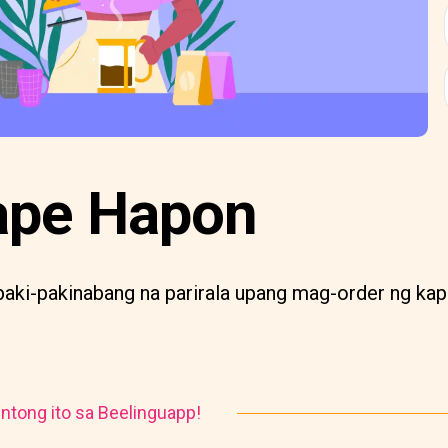
ape Hapon
paki-pakinabang na parirala upang mag-order ng kap
ntong ito sa Beelinguapp!