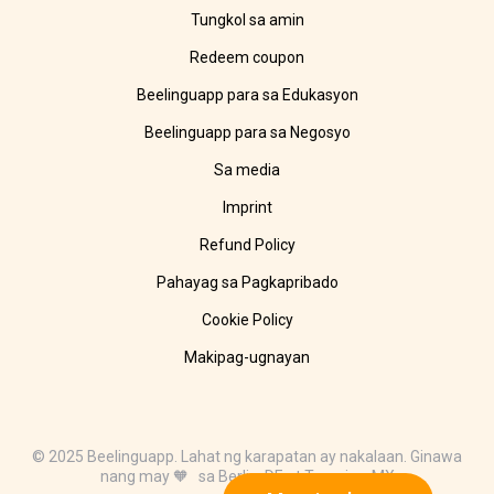
Tungkol sa amin
Redeem coupon
Beelinguapp para sa Edukasyon
Beelinguapp para sa Negosyo
Sa media
Imprint
Refund Policy
Pahayag sa Pagkapribado
Cookie Policy
Makipag-ugnayan
© 2025 Beelinguapp. Lahat ng karapatan ay nakalaan. Ginawa
nang may 🧡 sa Berlin, DE at Tampico, MX