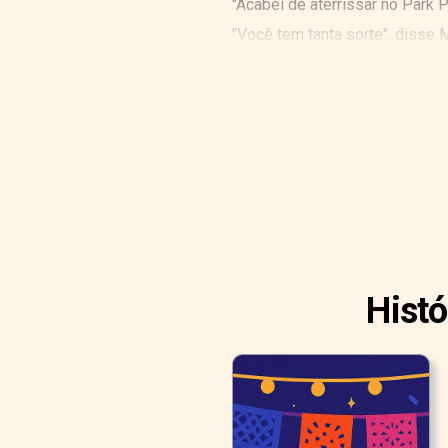
"Acabei de aterrissar no Park 
"Você tem tanta sorte", disse M
Histó