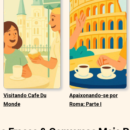
Visitando Cafe Du
Apaixonando-se por
Monde
Roma; Parte I