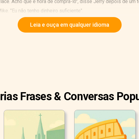
Place. Acho que é hora de comprá-lo", disse Jerry depois de um 
ike. "Eu não tenho dinheiro suficiente".
Leia e ouça em qualquer idioma
rias Frases & Conversas Pop